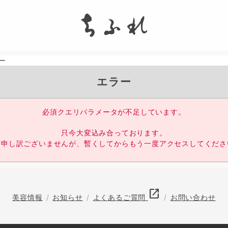
search
ー
エラー
必須クエリパラメータが不足しています。
只今大変込み合っております。
変申し訳ございませんが、暫くしてからもう一度アクセスしてくださ
open_in_new
美容情報
お知らせ
よくあるご質問
お問い合わせ