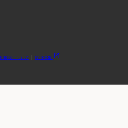
open_in_new
用環境について
採用情報