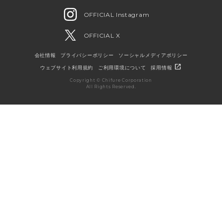
OFFICIAL Instagram
OFFICIAL X
会社情報
プライバシーポリシー
ソーシャルメディアポリシー
open_in_new
ウェブサイト利用規約
ご利用環境について
採用情報
Copyright © Chifure Corporation
All Rights Reserved.