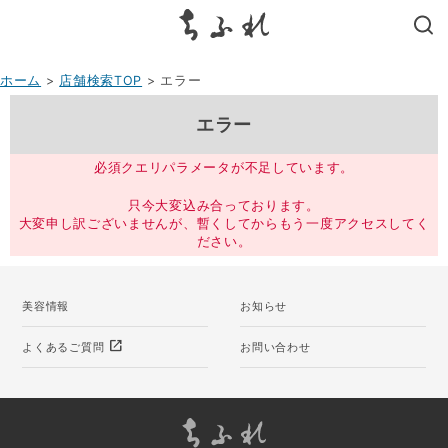
search
ホーム
>
店舗検索TOP
> エラー
エラー
必須クエリパラメータが不足しています。
只今大変込み合っております。
大変申し訳ございませんが、暫くしてからもう一度アクセスしてく
ださい。
美容情報
お知らせ
open_in_new
よくあるご質問
お問い合わせ