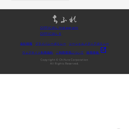
OFFICIAL Instagram
OFFICIAL X
会社情報
プライバシーポリシー
ソーシャルメディアポリシー
open_in_new
ウェブサイト利用規約
ご利用環境について
採用情報
Copyright © Chifure Corporation
All Rights Reserved.