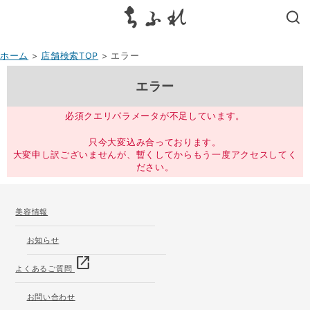
search
ホーム
>
店舗検索TOP
> エラー
エラー
必須クエリパラメータが不足しています。
只今大変込み合っております。
大変申し訳ございませんが、暫くしてからもう一度アクセスしてく
ださい。
美容情報
お知らせ
open_in_new
よくあるご質問
お問い合わせ