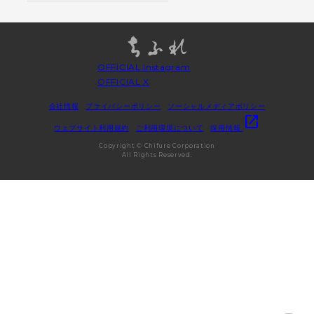
OFFICIAL Instagram
OFFICIAL X
会社情報
プライバシーポリシー
ソーシャルメディアポリシー
open_in_new
ウェブサイト利用規約
ご利用環境について
採用情報
Copyright © Chifure Corporation
All Rights Reserved.