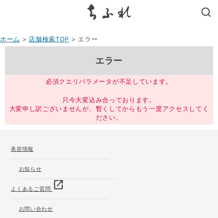
search
ホーム
>
店舗検索TOP
> エラー
エラー
必須クエリパラメータが不足しています。
只今大変込み合っております。
大変申し訳ございませんが、暫くしてからもう一度アクセスしてく
ださい。
美容情報
お知らせ
open_in_new
よくあるご質問
お問い合わせ