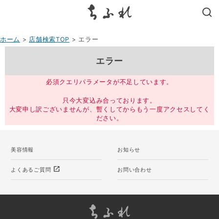
search
ホーム
>
店舗検索TOP
> エラー
エラー
必須クエリパラメータが不足しています。
只今大変込み合っております。
大変申し訳ございませんが、暫くしてからもう一度アクセスしてく
ださい。
美容情報
お知らせ
open_in_new
よくあるご質問
お問い合わせ