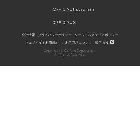
OFFICIAL Instagram
OFFICIAL X
会社情報
プライバシーポリシー
ソーシャルメディアポリシー
open_in_new
ウェブサイト利用規約
ご利用環境について
採用情報
Copyright © Chifure Corporation
All Rights Reserved.