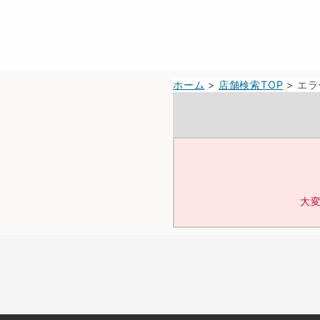
ホーム
>
店舗検索TOP
> エラ
大