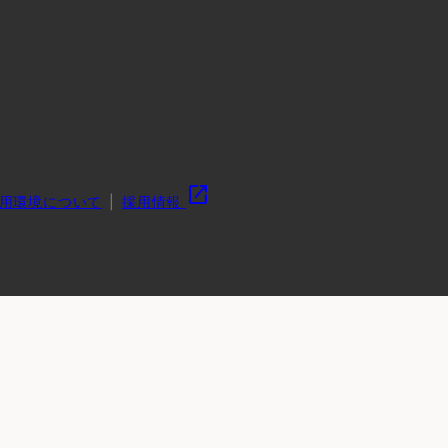
open_in_new
用環境について
採用情報