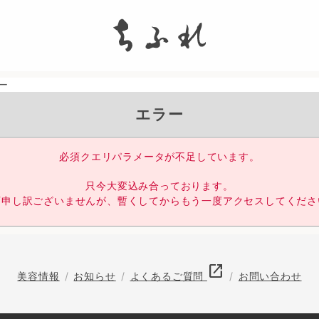
search
ー
エラー
必須クエリパラメータが不足しています。
只今大変込み合っております。
変申し訳ございませんが、暫くしてからもう一度アクセスしてくださ
open_in_new
美容情報
お知らせ
よくあるご質問
お問い合わせ