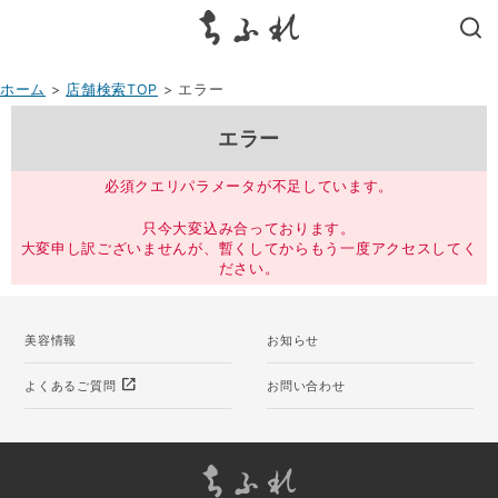
search
ホーム
>
店舗検索TOP
> エラー
エラー
必須クエリパラメータが不足しています。
只今大変込み合っております。
大変申し訳ございませんが、暫くしてからもう一度アクセスしてく
ださい。
美容情報
お知らせ
open_in_new
よくあるご質問
お問い合わせ