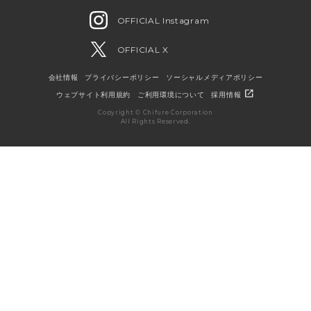
OFFICIAL Instagram
OFFICIAL X
会社情報
プライバシーポリシー
ソーシャルメディアポリシー
open_in_new
ウェブサイト利用規約
ご利用環境について
採用情報
Copyright © Chifure Corporation
All Rights Reserved.