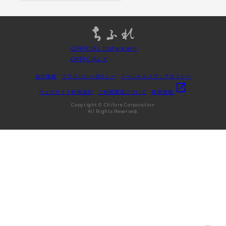
OFFICIAL Instagram
OFFICIAL X
会社情報
プライバシーポリシー
ソーシャルメディアポリシー
open_in_new
ウェブサイト利用規約
ご利用環境について
採用情報
Copyright © Chifure Corporation
All Rights Reserved.