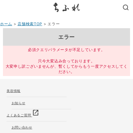
search
ホーム
>
店舗検索TOP
> エラー
エラー
必須クエリパラメータが不足しています。
只今大変込み合っております。
大変申し訳ございませんが、暫くしてからもう一度アクセスしてく
ださい。
美容情報
お知らせ
open_in_new
よくあるご質問
お問い合わせ