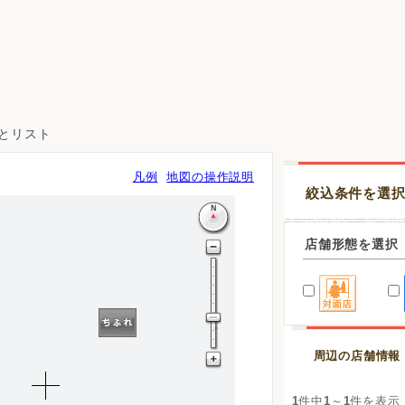
図とリスト
凡例
地図の操作説明
絞込条件を選
店舗形態を選択
周辺の店舗情報
1
件中
1
～
1
件を表示