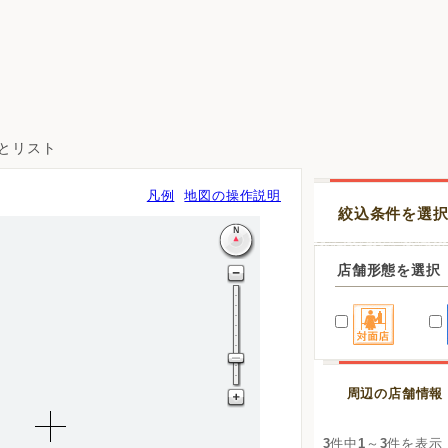
図とリスト
凡例
地図の操作説明
絞込条件を選
店舗形態を選択
周辺の店舗情報
3
件中
1
～
3
件を表示