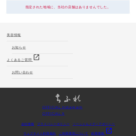
指定された地域に、当社の店舗はありませんでした。
美容情報
お知らせ
open_in_new
よくあるご質問
お問い合わせ
OFFICIAL Instagram
OFFICIAL X
会社情報
プライバシーポリシー
ソーシャルメディアポリシー
open_in_new
ウェブサイト利用規約
ご利用環境について
採用情報