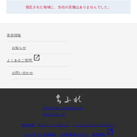
指定された地域に、当社の店舗はありませんでした。
美容情報
お知らせ
open_in_new
よくあるご質問
お問い合わせ
OFFICIAL Instagram
OFFICIAL X
会社情報
プライバシーポリシー
ソーシャルメディアポリシー
open_in_new
ウェブサイト利用規約
ご利用環境について
採用情報