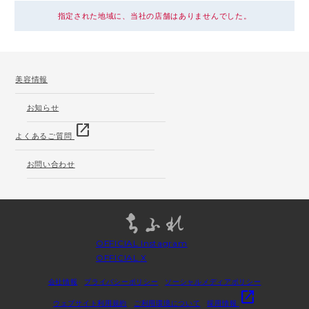
指定された地域に、当社の店舗はありませんでした。
美容情報
お知らせ
open_in_new
よくあるご質問
お問い合わせ
OFFICIAL Instagram
OFFICIAL X
会社情報
プライバシーポリシー
ソーシャルメディアポリシー
open_in_new
ウェブサイト利用規約
ご利用環境について
採用情報