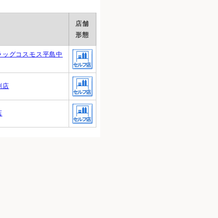
店舗
形態
ラッグコスモス平島中
割店
店