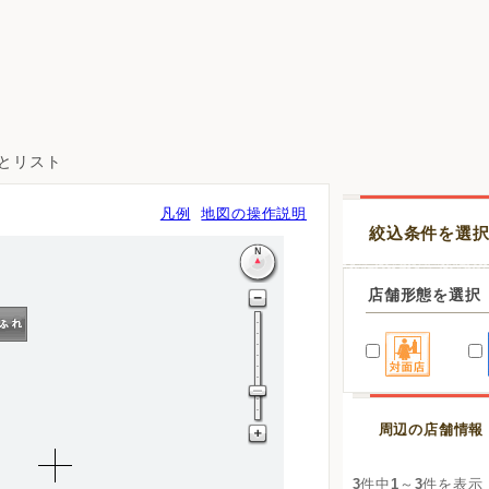
図とリスト
凡例
地図の操作説明
絞込条件を選
店舗形態を選択
周辺の店舗情報
3
件中
1
～
3
件を表示