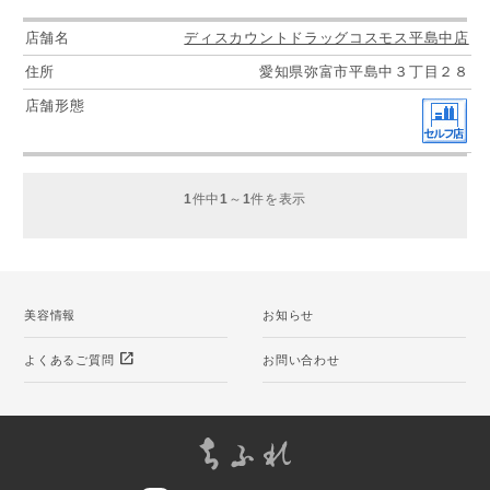
ディスカウントドラッグコスモス平島中店
愛知県弥富市平島中３丁目２８
1
件中
1
～
1
件を表示
美容情報
お知らせ
open_in_new
よくあるご質問
お問い合わせ