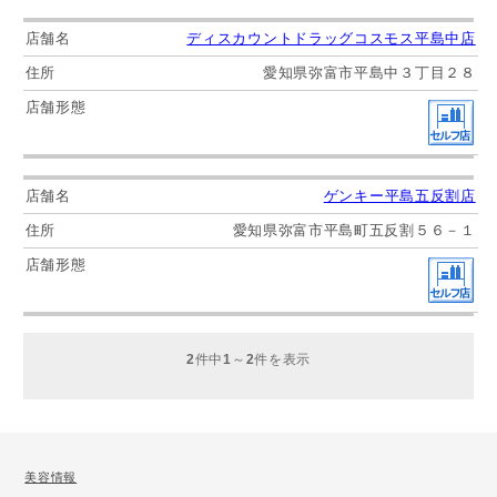
ディスカウントドラッグコスモス平島中店
愛知県弥富市平島中３丁目２８
ゲンキー平島五反割店
愛知県弥富市平島町五反割５６－１
2
件中
1
～
2
件を表示
美容情報