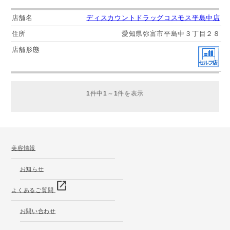
ディスカウントドラッグコスモス平島中店
愛知県弥富市平島中３丁目２８
1
件中
1
～
1
件を表示
美容情報
お知らせ
open_in_new
よくあるご質問
お問い合わせ