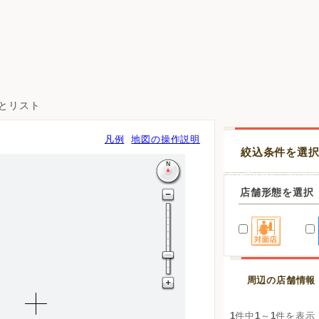
図とリスト
凡例
地図の操作説明
絞込条件を選
店舗形態を選択
周辺の店舗情報
1
件中
1
～
1
件を表示