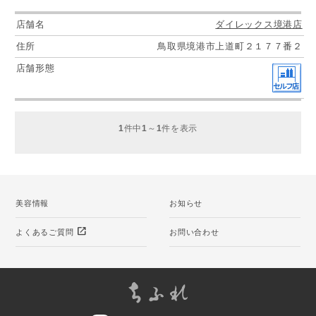
ダイレックス境港店
鳥取県境港市上道町２１７７番２
1
件中
1
～
1
件を表示
美容情報
お知らせ
open_in_new
よくあるご質問
お問い合わせ