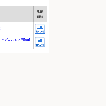
店舗
形態
店
ラッグコスモス明治町