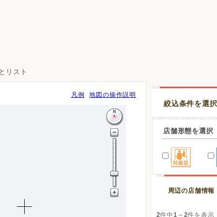
図とリスト
凡例
地図の操作説明
絞込条件を選
店舗形態を選択
周辺の店舗情報
2
件中
1
～
2
件を表示