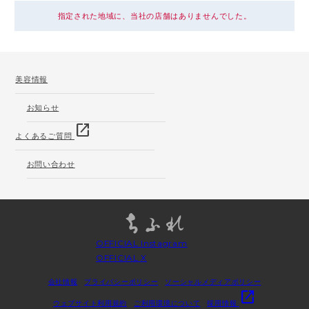
指定された地域に、当社の店舗はありませんでした。
美容情報
お知らせ
open_in_new
よくあるご質問
お問い合わせ
OFFICIAL Instagram
OFFICIAL X
会社情報
プライバシーポリシー
ソーシャルメディアポリシー
open_in_new
ウェブサイト利用規約
ご利用環境について
採用情報