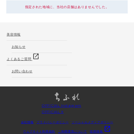
指定された地域に、当社の店舗はありませんでした。
美容情報
お知らせ
open_in_new
よくあるご質問
お問い合わせ
OFFICIAL Instagram
OFFICIAL X
会社情報
プライバシーポリシー
ソーシャルメディアポリシー
open_in_new
ウェブサイト利用規約
ご利用環境について
採用情報