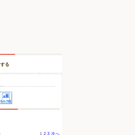
択する
示
1
2
3
次へ