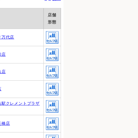
店舗
形態
リ万代店
和店
島店
店
島駅クレメントプラザ
任橋店