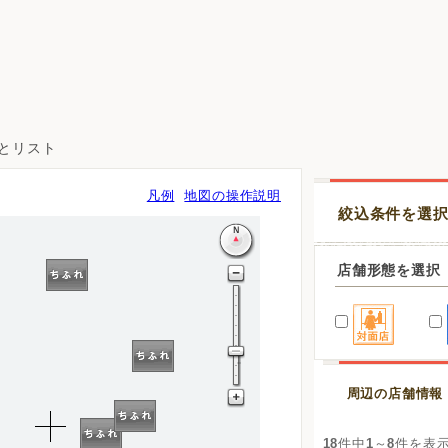
図とリスト
凡例
地図の操作説明
絞込条件を選
店舗形態を選択
周辺の店舗情報
18
件中
1
～
8
件を表