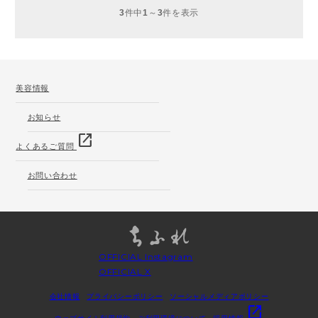
3
件中
1
～
3
件を表示
美容情報
お知らせ
open_in_new
よくあるご質問
お問い合わせ
OFFICIAL Instagram
OFFICIAL X
会社情報
プライバシーポリシー
ソーシャルメディアポリシー
open_in_new
ウェブサイト利用規約
ご利用環境について
採用情報