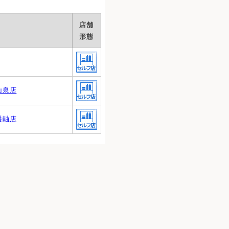
店舗
形態
山泉店
幡軸店