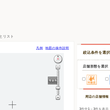
図とリスト
凡例
地図の操作説明
絞込条件を選
店舗形態を選択
周辺の店舗情報
3
件中
1
～
3
件を表示