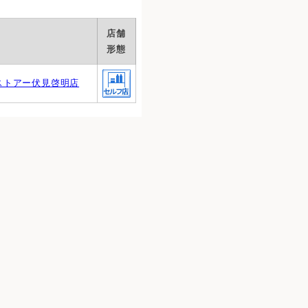
店舗
形態
ストアー伏見啓明店