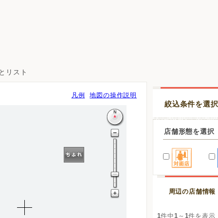
図とリスト
凡例
地図の操作説明
絞込条件を選
店舗形態を選択
周辺の店舗情報
1
件中
1
～
1
件を表示