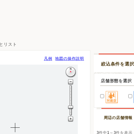
図とリスト
凡例
地図の操作説明
絞込条件を選
店舗形態を選択
周辺の店舗情報
3
件中
1
～
3
件を表示