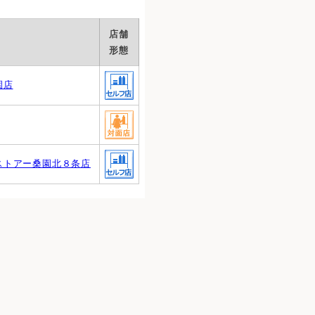
店舗
形態
園店
ストアー桑園北８条店