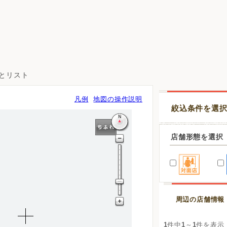
図とリスト
凡例
地図の操作説明
絞込条件を選
店舗形態を選択
周辺の店舗情報
1
件中
1
～
1
件を表示