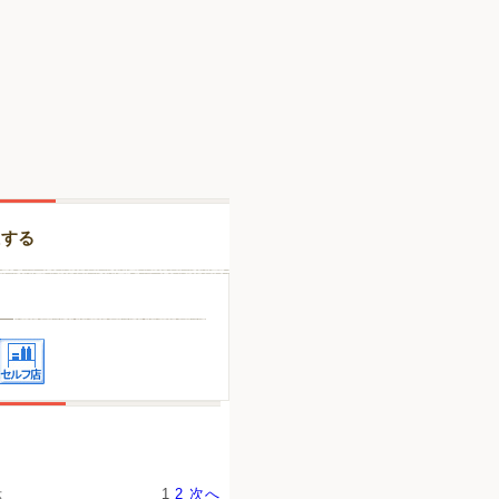
択する
示
1
2
次へ