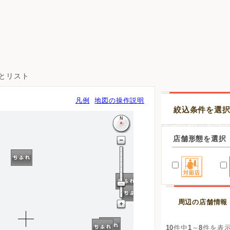
図とリスト
凡例
地図の操作説明
絞込条件を選
店舗形態を選択
周辺の店舗情報
10
件中
1
～
8
件を表