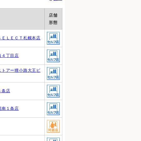
店舗
形態
ＳＥＬＥＣＴ札幌本店
路４丁目店
ストアー狸小路大王ビ
６条店
幌南１条店