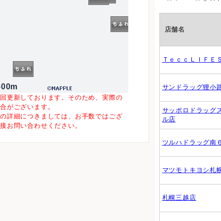
店舗名
ＴｅｃｃＬＩＦＥ
500m
サンドラッグ狸小
一回更新しております。そのため、実際の
場合がございます。
サッポロドラッグ
等の詳細につきましては、お手数ではござ
ル店
直接お問い合わせください。
ツルハドラッグ南
マツモトキヨシ札
札幌三越店