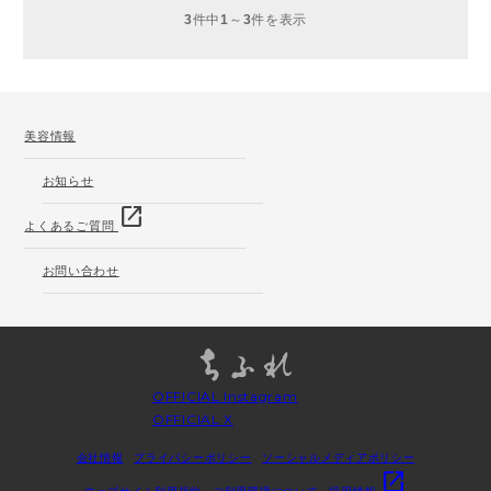
3
件中
1
～
3
件を表示
美容情報
お知らせ
open_in_new
よくあるご質問
お問い合わせ
OFFICIAL Instagram
OFFICIAL X
会社情報
プライバシーポリシー
ソーシャルメディアポリシー
open_in_new
ウェブサイト利用規約
ご利用環境について
採用情報