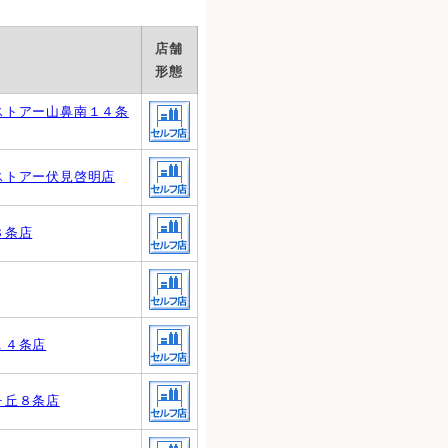
店舗
形態
ストアー山鼻南１４条
ストアー伏見啓明店
８条店
１４条店
ヶ丘８条店