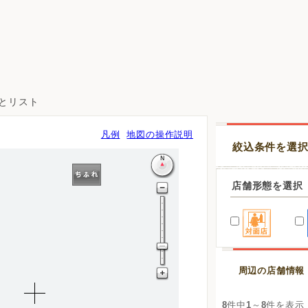
図とリスト
凡例
地図の操作説明
絞込条件を選
店舗形態を選択
周辺の店舗情報
8
件中
1
～
8
件を表示