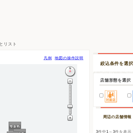
図とリスト
凡例
地図の操作説明
絞込条件を選
店舗形態を選択
周辺の店舗情報
3
件中
1
～
3
件を表示