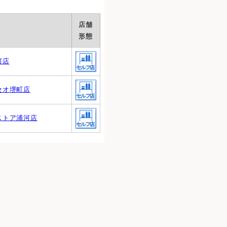
店舗
形態
河店
セオ堺町店
ストア浦河店