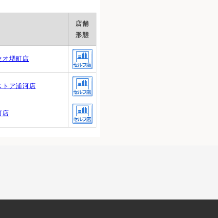
店舗
形態
セオ堺町店
ストア浦河店
河店