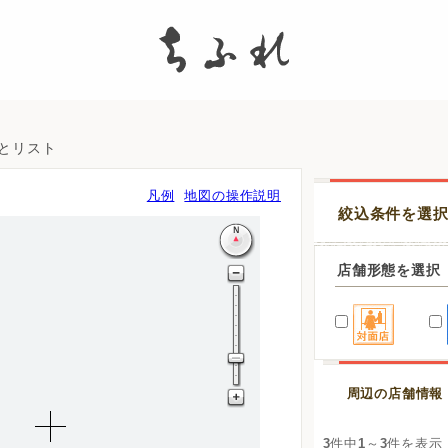
search
図とリスト
凡例
地図の操作説明
絞込条件を選
店舗形態を選択
周辺の店舗情報
3
件中
1
～
3
件を表示