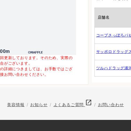
店舗名
コープさっぽろパ
500m
サッポロドラッグ
一回更新しております。そのため、実際の
場合がございます。
ツルハドラッグ浦
等の詳細につきましては、お手数ではござ
直接お問い合わせください。
open_in_new
美容情報
お知らせ
よくあるご質問
お問い合わせ