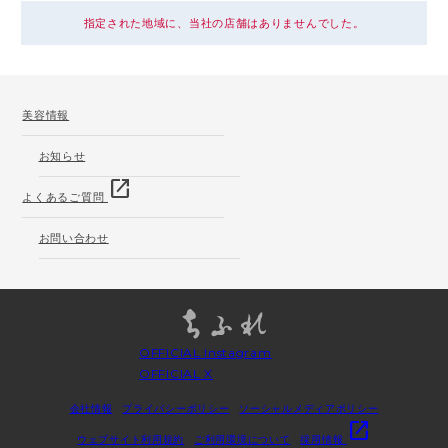
指定された地域に、当社の店舗はありませんでした。
美容情報
お知らせ
open_in_new
よくあるご質問
お問い合わせ
OFFICIAL Instagram
OFFICIAL X
会社情報
プライバシーポリシー
ソーシャルメディアポリシー
open_in_new
ウェブサイト利用規約
ご利用環境について
採用情報