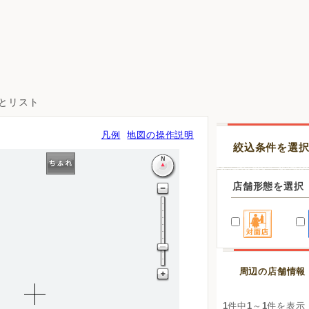
図とリスト
凡例
地図の操作説明
絞込条件を選
店舗形態を選択
周辺の店舗情報
1
件中
1
～
1
件を表示