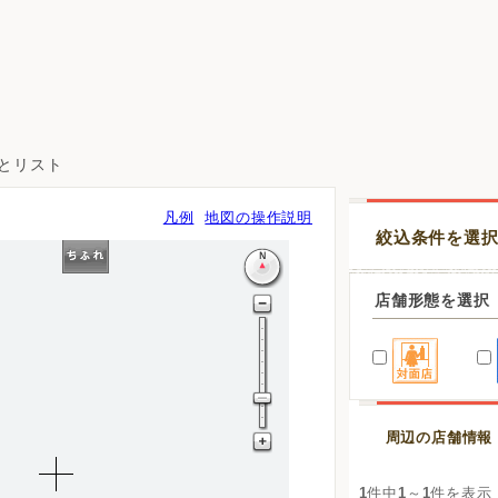
図とリスト
凡例
地図の操作説明
絞込条件を選
店舗形態を選択
周辺の店舗情報
1
件中
1
～
1
件を表示