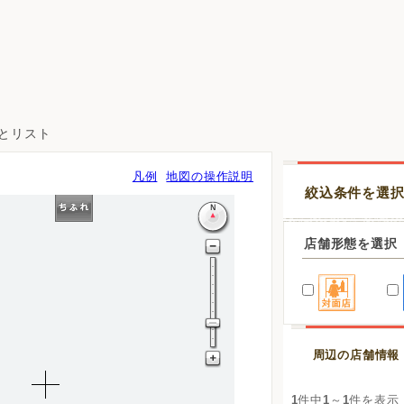
図とリスト
凡例
地図の操作説明
絞込条件を選
店舗形態を選択
周辺の店舗情報
1
件中
1
～
1
件を表示