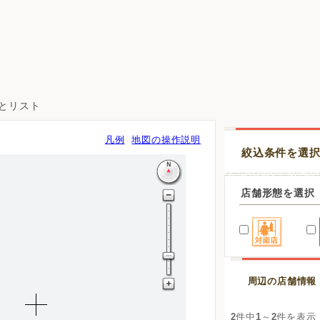
図とリスト
凡例
地図の操作説明
絞込条件を選
店舗形態を選択
周辺の店舗情報
2
件中
1
～
2
件を表示