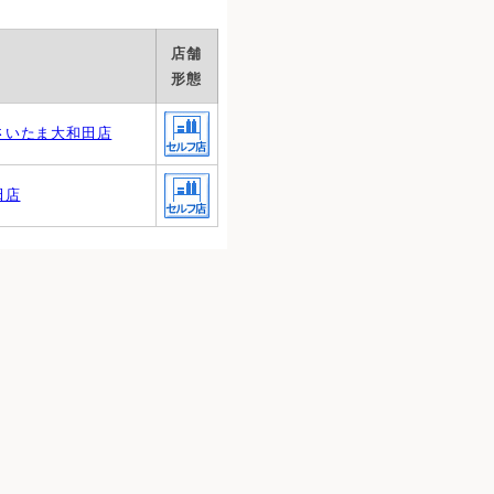
店舗
形態
さいたま大和田店
田店