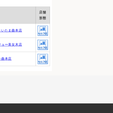
店舗
形態
さいたま曲本店
ジョー美女木店
キ曲本店