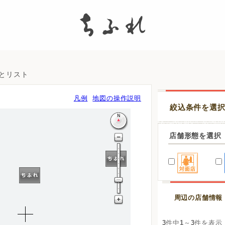
search
図とリスト
凡例
地図の操作説明
絞込条件を選
店舗形態を選択
周辺の店舗情報
3
件中
1
～
3
件を表示