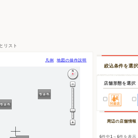
図とリスト
凡例
地図の操作説明
絞込条件を選
店舗形態を選択
周辺の店舗情報
6
件中
1
～
6
件を表示