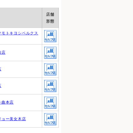
店舗
形態
ツモトキヨシベルクス
南店
店
店
キ曲本店
ジョー美女木店