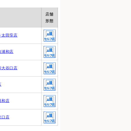
店舗
形態
キ太田窪店
南浦和店
和大谷口店
店
浦和店
東口店