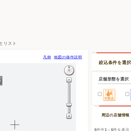
図とリスト
凡例
地図の操作説明
絞込条件を選
店舗形態を選択
周辺の店舗情報
6
件中
1
～
6
件を表示