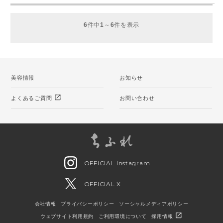
6
件中
1
～
6
件を表示
美容情報
お知らせ
open_in_new
よくあるご質問
お問い合わせ
OFFICIAL Instagram
OFFICIAL X
会社情報
プライバシーポリシー
ソーシャルメディアポリシー
open_in_new
ウェブサイト利用規約
ご利用環境について
採用情報