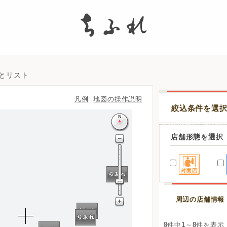
search
図とリスト
凡例
地図の操作説明
絞込条件を選
店舗形態を選択
周辺の店舗情報
8
件中
1
～
8
件を表示