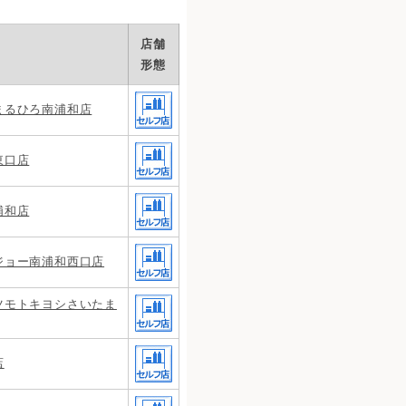
店舗
形態
まるひろ南浦和店
東口店
浦和店
ジョー南浦和西口店
ツモトキヨシさいたま
店