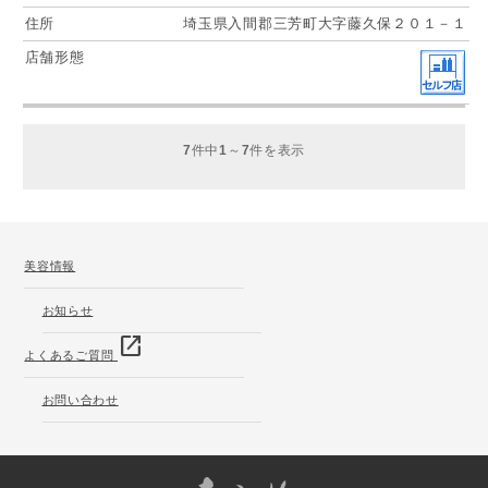
埼玉県入間郡三芳町大字藤久保２０１－１
7
件中
1
～
7
件を表示
美容情報
お知らせ
open_in_new
よくあるご質問
お問い合わせ