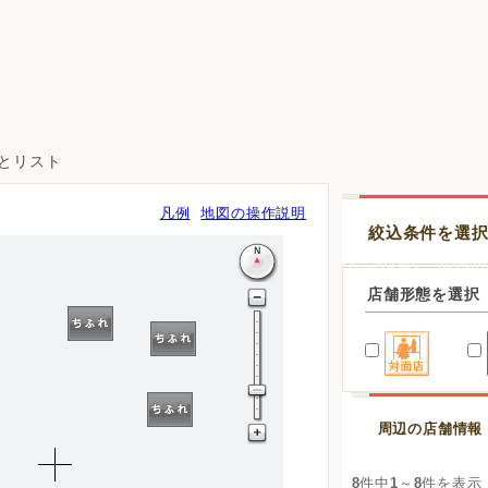
図とリスト
凡例
地図の操作説明
絞込条件を選
店舗形態を選択
周辺の店舗情報
8
件中
1
～
8
件を表示