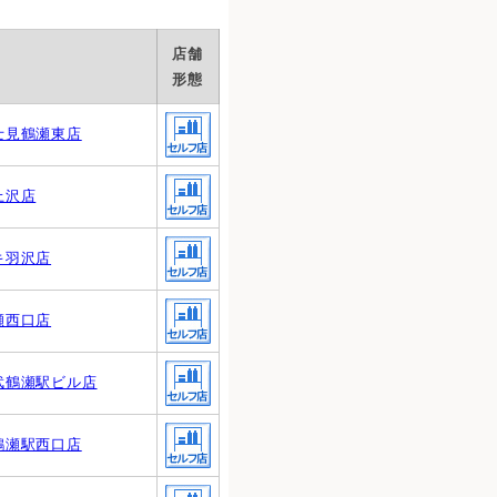
店舗
形態
士見鶴瀬東店
上沢店
キ羽沢店
瀬西口店
武鶴瀬駅ビル店
鶴瀬駅西口店