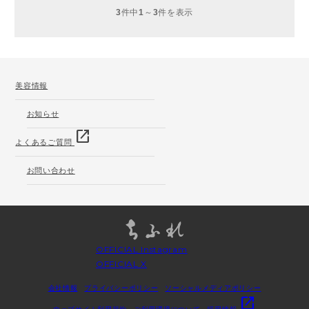
3
件中
1
～
3
件を表示
美容情報
お知らせ
open_in_new
よくあるご質問
お問い合わせ
OFFICIAL Instagram
OFFICIAL X
会社情報
プライバシーポリシー
ソーシャルメディアポリシー
open_in_new
ウェブサイト利用規約
ご利用環境について
採用情報