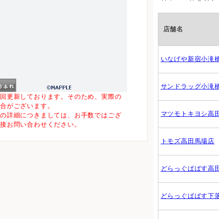
店舗名
いなげや新宿小滝
00m
サンドラッグ小滝
一回更新しております。そのため、実際の
場合がございます。
マツモトキヨシ高
等の詳細につきましては、お手数ではござ
直接お問い合わせください。
トモズ高田馬場店
どらっぐぱぱす高
どらっぐぱぱす下