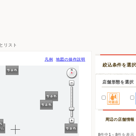
図とリスト
凡例
地図の操作説明
絞込条件を選
店舗形態を選択
周辺の店舗情報
8
件中
1
～
8
件を表示