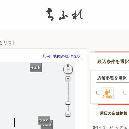
search
図とリスト
凡例
地図の操作説明
絞込条件を選
店舗形態を選択
周辺の店舗情報
8
件中
1
～
8
件を表示