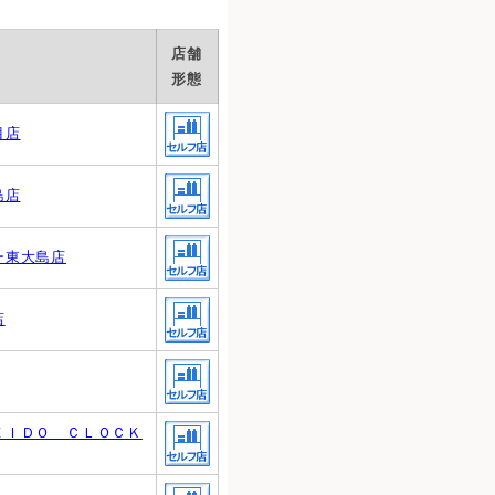
店舗
形態
目店
島店
ー東大島店
店
ＥＩＤＯ ＣＬＯＣＫ