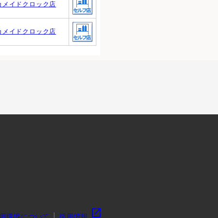
カメイドクロック店
カメイドクロック店
open_in_new
用環境について
採用情報