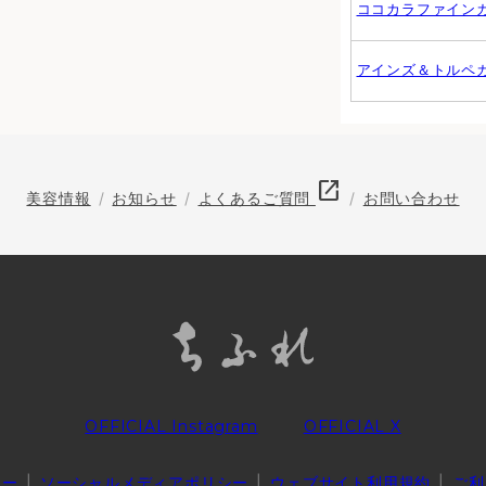
ココカラファイン
アインズ＆トルペ
open_in_new
美容情報
お知らせ
よくあるご質問
お問い合わせ
OFFICIAL Instagram
OFFICIAL X
シー
ソーシャルメディアポリシー
ウェブサイト利用規約
ご利