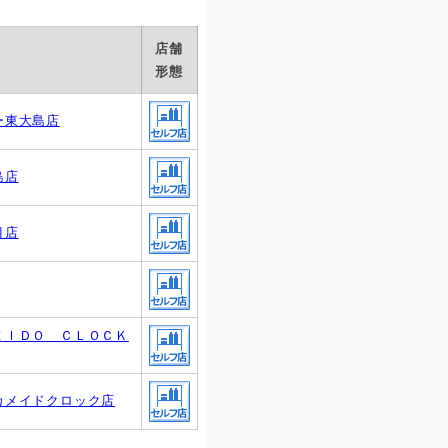
店舗
形態
ー東大島店
島店
目店
ＥＩＤＯ ＣＬＯＣＫ
カメイドクロック店