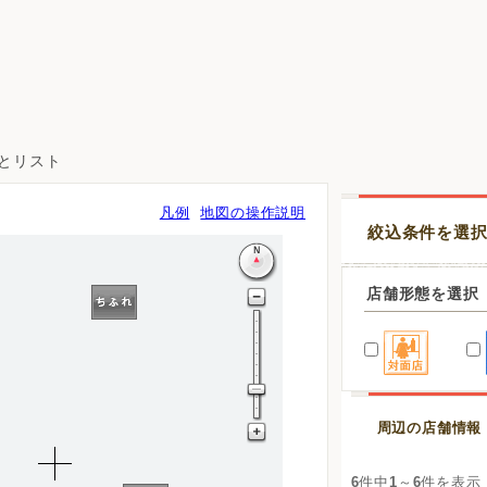
図とリスト
凡例
地図の操作説明
絞込条件を選
店舗形態を選択
周辺の店舗情報
6
件中
1
～
6
件を表示