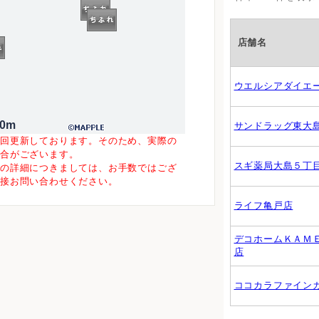
店舗名
ウエルシアダイエ
00m
サンドラッグ東大
一回更新しております。そのため、実際の
場合がございます。
スギ薬局大島５丁
等の詳細につきましては、お手数ではござ
直接お問い合わせください。
ライフ亀戸店
デコホームＫＡＭ
店
ココカラファイン