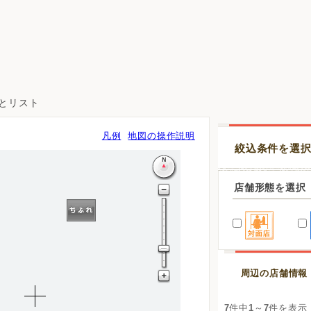
図とリスト
凡例
地図の操作説明
絞込条件を選
店舗形態を選択
周辺の店舗情報
7
件中
1
～
7
件を表示