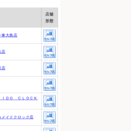
店舗
形態
ー東大島店
島店
目店
ＥＩＤＯ ＣＬＯＣＫ
カメイドクロック店